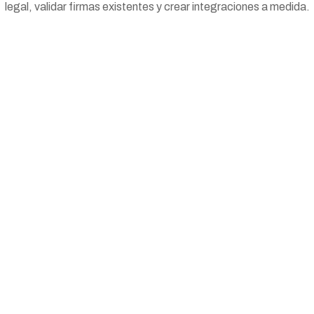
legal, validar firmas existentes y crear integraciones a medida.
Firmá documentos o transacciones desde
Windows, macOS o Linux y desde cualquier
aplicación.
Contactar
Firmar