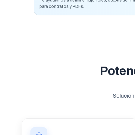
Te ayudamos a definir el flujo, roles, etapas de fi
para contratos y PDFs.
Potenc
Solucion