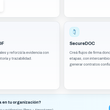
DF
SecureDOC
es y reforzá la evidencia con
Creá flujos de firma dond
oría y trazabilidad.
etapas, con intercambio
generar contratos confi
a en tu organización?